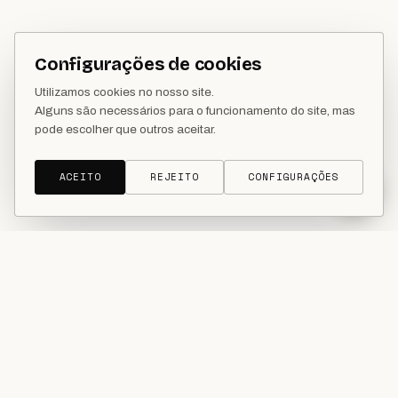
Configurações de cookies
Utilizamos cookies no nosso site.
Alguns são necessários para o funcionamento do site, mas
pode escolher que outros aceitar.
ACEITO
REJEITO
CONFIGURAÇÕES
SCROLL
Nunca partilhe os seus dados pessoais com o nosso assistente.
Política de Privacidade
O
DESENVOLVIMENTO
SEO
OS NOSSOS